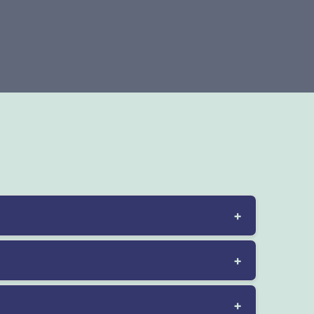
+
+
+