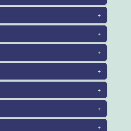
+
+
+
+
+
+
+