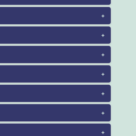
+
+
+
+
+
+
+