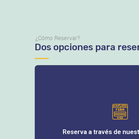
¿Cómo Reservar?
Dos opciones para reser
Reserva a través de nuest
1. Visita la sección de reservas: Dirígete a la s
sitio web.
2. Completa el formulario: Proporciona tus d
formulario detallad
3. Recibe tu propuesta personalizada: Nuestro 
contigo para ofrecerte una propuesta de aloja
Reserva a través de nuest
necesidades.