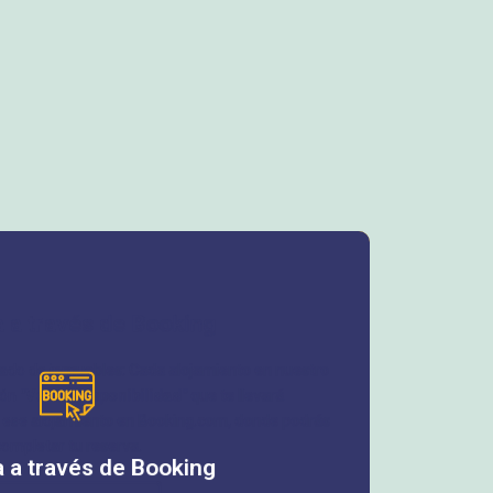
 a través de Booking
stado de inmuebles: Cada alojamiento en nuestro
tón
"Ver en Disponibilidad"
que te llevará
e ese alojamiento en Booking.com, donde podrás
ompletar tu reserva.
 a través de Booking