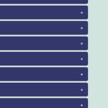
+
+
+
+
+
+
+