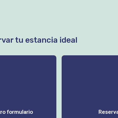
var tu estancia ideal
ro formulario
Reserva
ección
"Reservas"
de nuestro
Reserva directa desde el li
atos y preferencias en el
sitio web tiene un bo
o
directamente a la página d
equipo se pondrá en contacto
c
miento que se ajuste a tus
ro formulario
Reserva