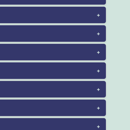
+
+
+
+
+
+
+